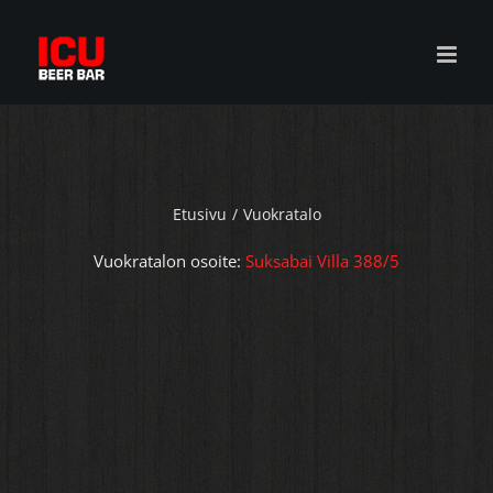
Skip
to
content
Etusivu
Vuokratalo
Vuokratalon osoite:
Suksabai Villa 388/5